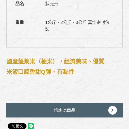
品名
狀元米
重量
1公斤、2公斤、3公斤 真空密封包
裝
國產蓬萊米（梗米），經濟美味、優質
米飯口感香甜Q彈、有黏性
諮詢此商品