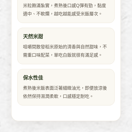
米粒飽滿紮實，煮熟後口感Q彈有勁，黏度
適中、不軟爛，越吃越能感受米飯層次。
天然米甜
咀嚼間散發稻米原始的清香與自然甜味，不
需重口味配菜，單吃白飯就很有滿足感。
保水性佳
煮熟後米飯表面泛著細緻油光，即便放涼後
依然保持濕潤柔軟，口感穩定耐吃。