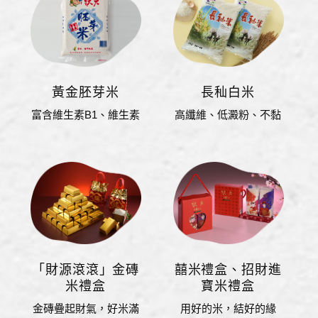
黃金胚芽米
長秈白米
富含維生素B1、維生素
高纖維、低澱粉、不黏
E、纖維素，維生素E
膩
「財源滾滾」金磚
囍米禮盒、招財進
米禮盒
寶米禮盒
金磚疊起財氣，好米滿
用好的米，結好的緣